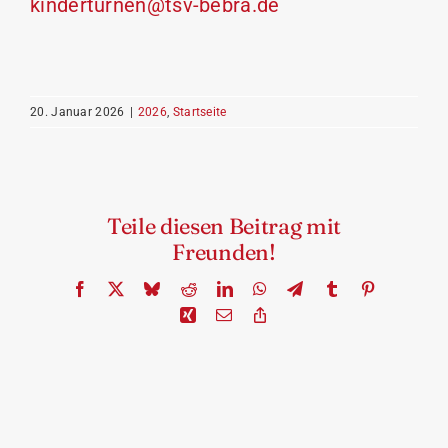
kinderturnen@tsv-bebra.de
20. Januar 2026
|
2026
,
Startseite
Teile diesen Beitrag mit
Freunden!
Facebook
X
Bluesky
Reddit
LinkedIn
WhatsApp
Telegram
Tumblr
Pinterest
Xing
Email
Copy
Link