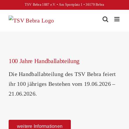
Skip
TSV Bebra 1887 e.V. • Am Sportplatz 1 • 36179 Bebra
to
content
View
100 Jahre Handballabteilung
Larger
Image
Die Handballabteilung des TSV Bebra feiert
ihr 100 jähriges Bestehen vom 19.06.2026 –
21.06.2026.
weitere Informationen