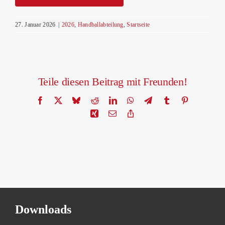
27. Januar 2026
|
2026
,
Handballabteilung
,
Startseite
Teile diesen Beitrag mit Freunden!
Facebook
X
Bluesky
Reddit
LinkedIn
WhatsApp
Telegram
Tumblr
Pinterest
Xing
Email
Copy
Link
Downloads